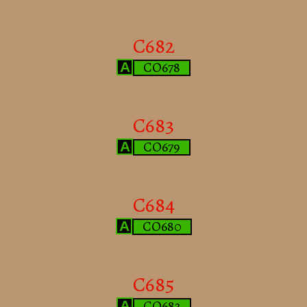
C682
CO678
A
C683
CO679
A
C684
CO680
A
C685
CO682
A