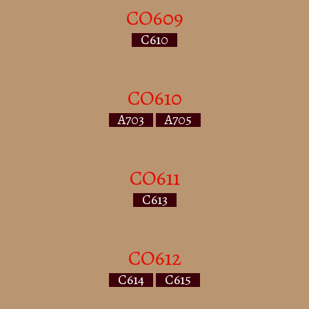
CO609
C610
CO610
A703
A705
CO611
C613
CO612
C614
C615