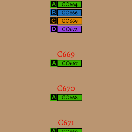
CO664
A
CO666
B
CO669
C
CO672
D
C669
CO667
A
C670
CO668
A
C671
CO669
A