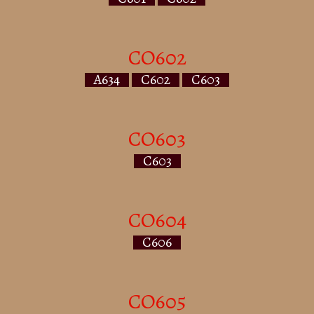
CO602
A634
C602
C603
CO603
C603
CO604
C606
CO605