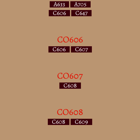
A633
A705
C606
C647
CO606
C606
C607
CO607
C608
CO608
C608
C609