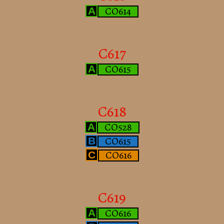
CO614
A
C617
CO615
A
C618
CO528
A
CO615
B
CO616
C
C619
CO616
A