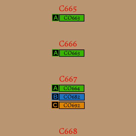
C665
CO663
A
C666
CO663
A
C667
CO664
A
CO682
B
CO692
C
C668