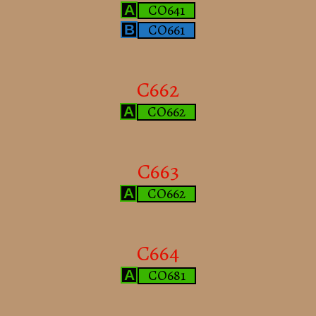
CO641
A
CO661
B
C662
CO662
A
C663
CO662
A
C664
CO681
A