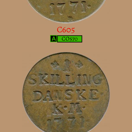
C605
CO570
A