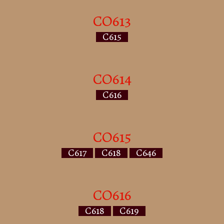
CO613
C615
CO614
C616
CO615
C617
C618
C646
CO616
C618
C619