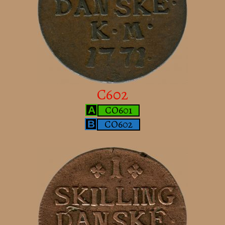
C602
CO601
A
CO602
B