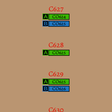
C627
CO624
A
CO625
B
C628
CO625
A
C629
CO625
A
CO626
B
C630