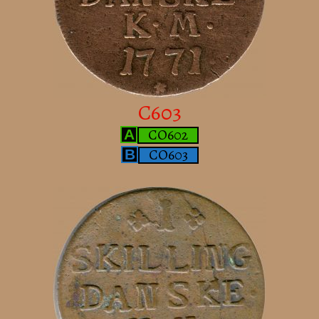
C603
CO602
A
CO603
B