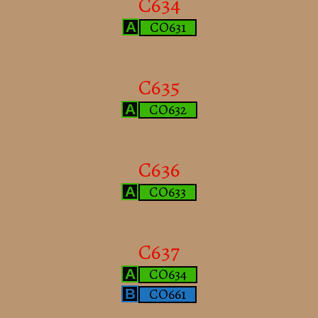
C634
CO631
A
C635
CO632
A
C636
CO633
A
C637
CO634
A
CO661
B