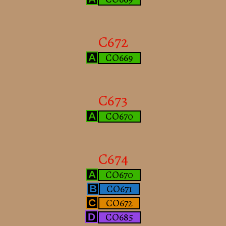
C672
CO669
A
C673
CO670
A
C674
CO670
A
CO671
B
CO672
C
CO685
D