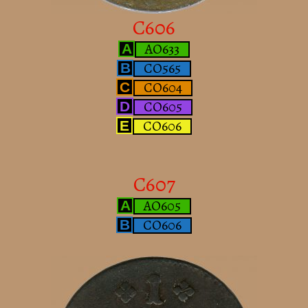
C606
AO633
A
CO565
B
CO604
C
CO605
D
CO606
E
C607
AO605
A
CO606
B