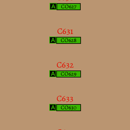
CO627
A
C631
CO628
A
C632
CO629
A
C633
CO630
A