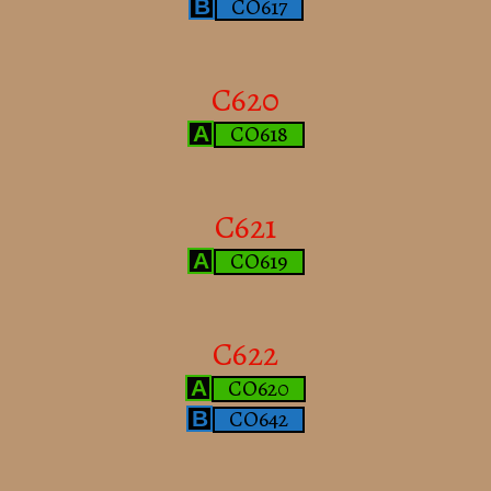
CO617
B
C620
CO618
A
C621
CO619
A
C622
CO620
A
CO642
B