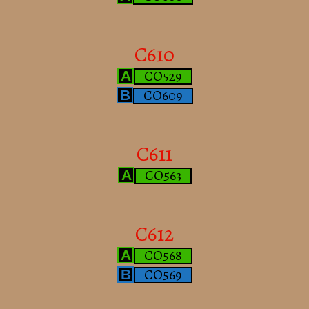
C610
CO529
A
CO609
B
C611
CO563
A
C612
CO568
A
CO569
B