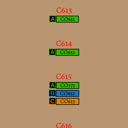
C613
CO611
A
C614
CO612
A
C615
CO571
A
CO612
B
CO613
C
C616