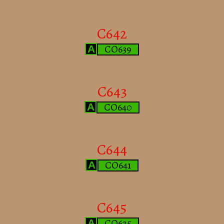
C642
CO639
A
C643
CO640
A
C644
CO641
A
C645
CO625
A