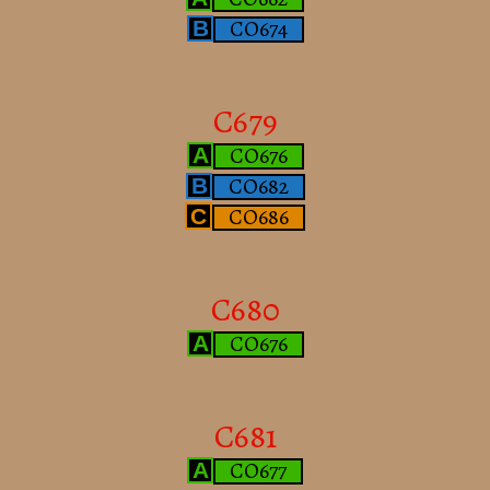
CO674
B
C679
CO676
A
CO682
B
CO686
C
C680
CO676
A
C681
CO677
A