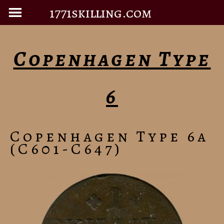
1771skilling.com
Copenhagen Type
6
Copenhagen Type 6a
(C601-C647)