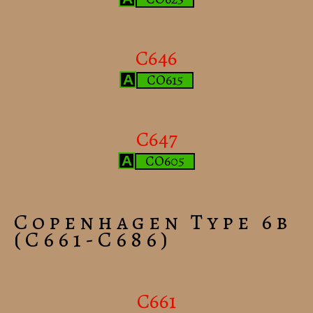
C646
CO615
A
C647
CO605
A
Copenhagen Type 6b
(C661-C686)
C661