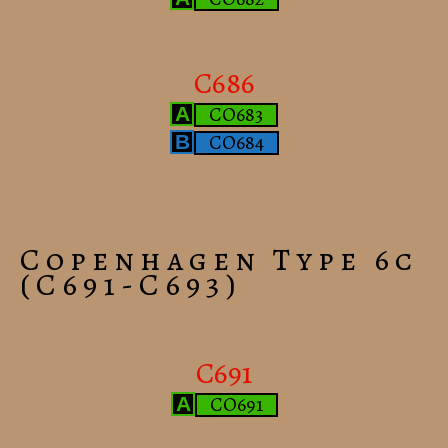
C686
CO683
A
CO684
B
Copenhagen Type 6c
(C691-C693)
C691
CO691
A