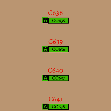
C638
CO635
A
C639
CO636
A
C640
CO637
A
C641
CO638
A