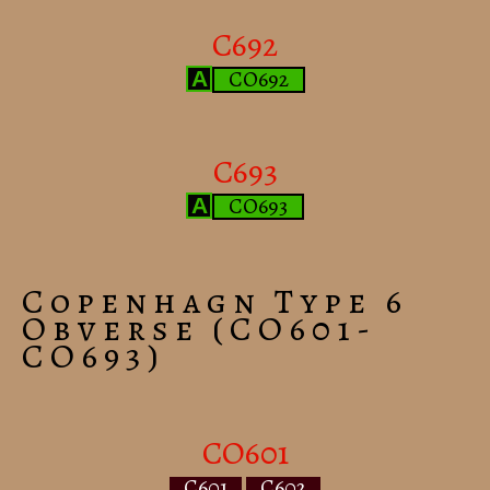
C692
CO692
A
C693
CO693
A
Copenhagn Type 6
Obverse (CO601-
CO693)
CO601
C601
C602