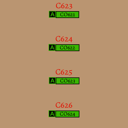
C623
CO621
A
C624
CO622
A
C625
CO623
A
C626
CO624
A