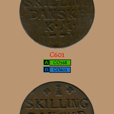
C601
CO568
A
CO601
B