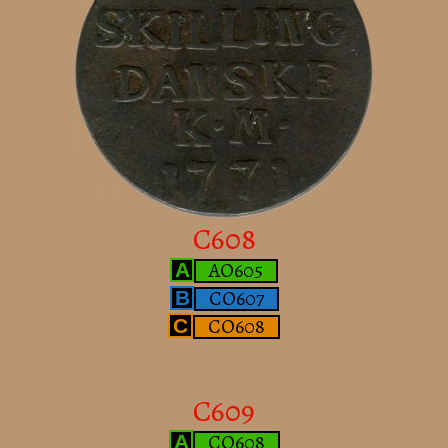
C608
AO605
A
CO607
B
CO608
C
C609
CO608
A