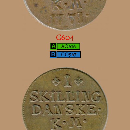
C604
AO616
A
CO567
B